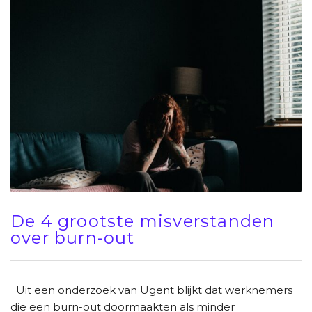
De 4 grootste misverstanden
over burn-out
Uit een onderzoek van Ugent blijkt dat werknemers
die een burn-out doormaakten als minder