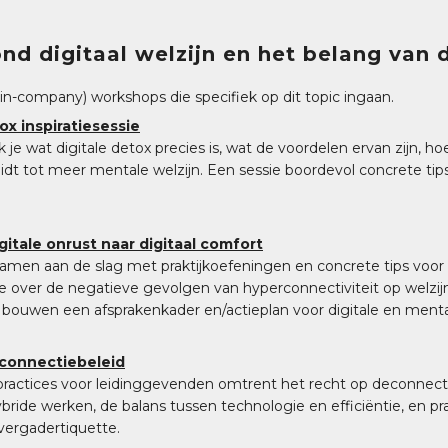
ond digitaal welzijn en het belang van
in-company) workshops die specifiek op dit topic ingaan.
ox inspiratiesessie
je wat digitale detox precies is, wat de voordelen ervan zijn, hoe
idt tot meer mentale welzijn. Een sessie boordevol concrete tip
itale onrust naar digitaal comfort
men aan de slag met praktijkoefeningen en concrete tips voor m
over de negatieve gevolgen van hyperconnectiviteit op welzijn 
 bouwen een afsprakenkader en/actieplan voor digitale en ment
connectiebeleid
ractices voor leidinggevenden omtrent het recht op deconnectie 
ybride werken, de balans tussen technologie en efficiëntie, en pra
 vergadertiquette.