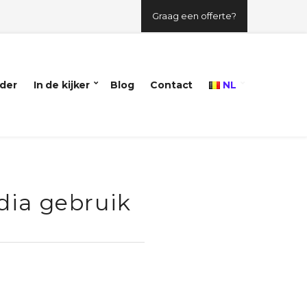
Graag een offerte?
der
In de kijker
Blog
Contact
NL
dia gebruik