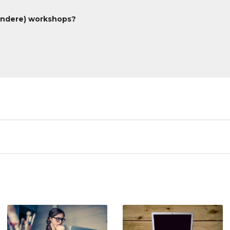
andere) workshops?
st
edIn