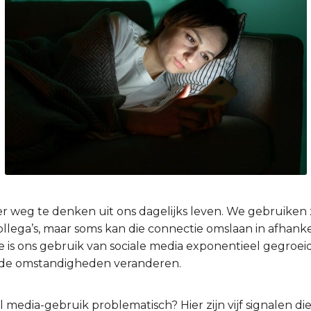
er weg te denken uit ons dagelijks leven. We gebruiken 
ollega’s, maar soms kan die connectie omslaan in afhankel
e is ons gebruik van sociale media exponentieel gegroeid
r de omstandigheden veranderen.
 media-gebruik problematisch? Hier zijn vijf signalen d