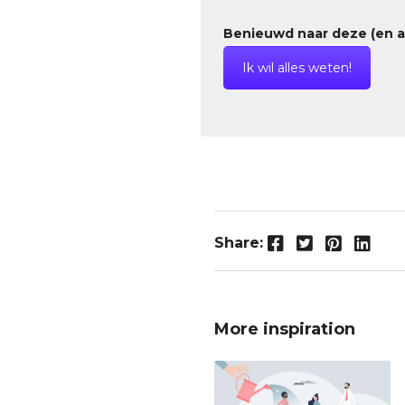
Benieuwd naar deze (en 
Ik wil alles weten!
Facebook
Twitter
Pintere
Link
Share:
More inspiration