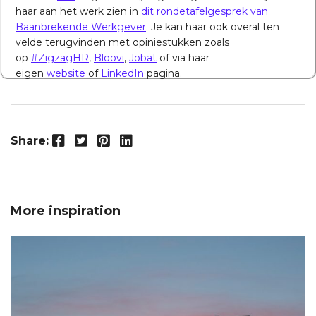
haar aan het werk zien in
dit rondetafelgesprek van
Baanbrekende Werkgever
. Je kan haar ook overal ten
velde terugvinden met opiniestukken zoals
op
#ZigzagHR
,
Bloovi
,
Jobat
of via haar
eigen
website
of
LinkedIn
pagina.
Facebook
Twitter
Pinterest
LinkedIn
Share:
More inspiration