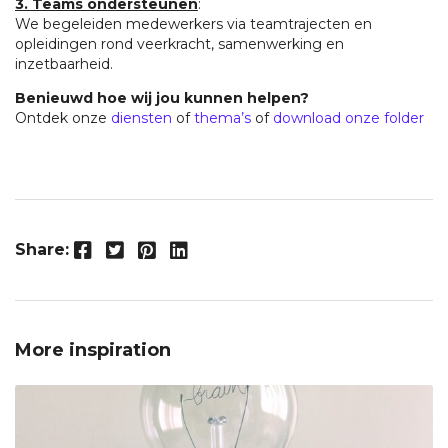
3. Teams ondersteunen
:
We begeleiden medewerkers via teamtrajecten en
opleidingen rond veerkracht, samenwerking en
inzetbaarheid.
Benieuwd hoe wij jou kunnen helpen?
Ontdek onze
diensten
of
thema’s
of
download onze folder
Facebook
Twitter
Pinterest
LinkedIn
Share:
More inspiration