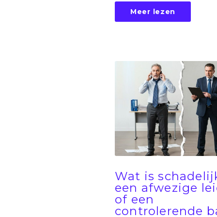
Meer lezen
Wat is schadelij
een afwezige le
of een
controlerende b