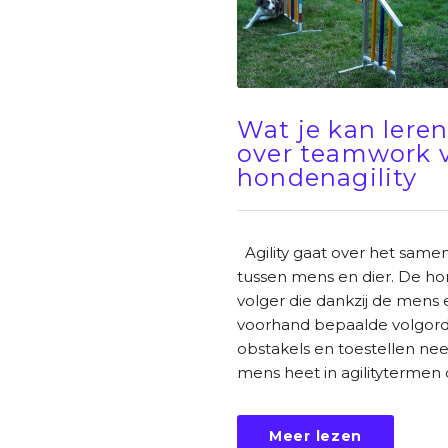
Wat je kan lere
over teamwork 
hondenagility
Agility gaat over het same
tussen mens en dier. De ho
volger die dankzij de mens
voorhand bepaalde volgor
obstakels en toestellen ne
mens heet in agilitytermen 
Meer lezen