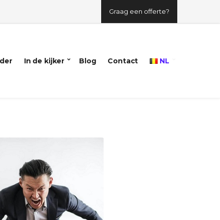
Graag een offerte?
der
In de kijker
Blog
Contact
NL