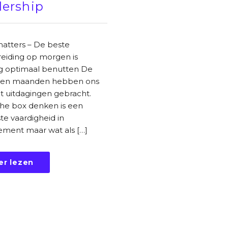
ership
atters – De beste
eiding op morgen is
g optimaal benutten De
pen maanden hebben ons
t uitdagingen gebracht.
the box denken is een
e vaardigheid in
ment maar wat als […]
er lezen