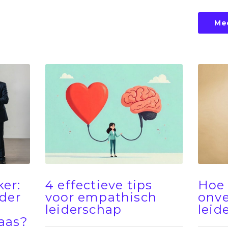
Me
Hoe 
ker:
4 effectieve tips
onve
ider
voor empathisch
leid
leiderschap
aas?