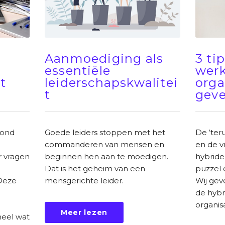
Aanmoediging als
3 ti
essentiële
werk
t
leiderschapskwalitei
orga
t
gev
rond
Goede leiders stoppen met het
De ‘ter
commanderen van mensen en
en de v
 vragen
beginnen hen aan te moedigen.
hybride
Dat is het geheim van een
puzzel 
Deze
mensgerichte leider.
Wij gev
de hybr
organis
Meer lezen
eel wat