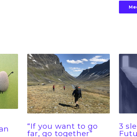
Me
3 sl
“If you want to go
aan
Futu
far, go together”