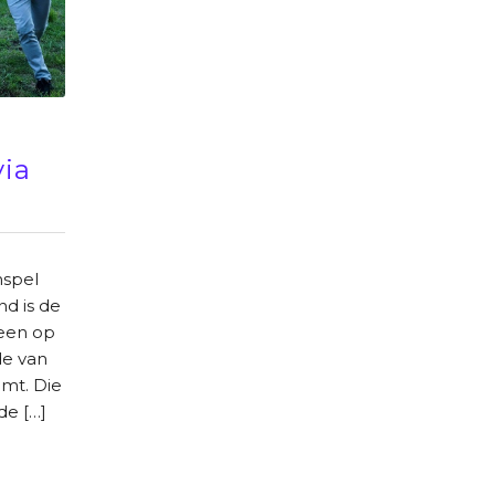
n
via
nspel
nd is de
 een op
de van
emt. Die
de […]