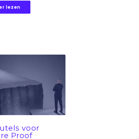
er lezen
eutels voor
re Proof