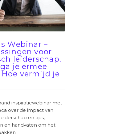
is Webinar –
ssingen voor
sch leiderschap.
ga je ermee
Hoe vermijd je
nd inspiratiewebinar met
eca over de impact van
leiderschap en tips,
en en handvaten om het
pakken.