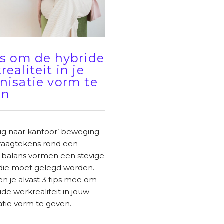
ps om de hybride
realiteit in je
nisatie vorm te
en
ug naar kantoor’ beweging
raagtekens rond een
 balans vormen een stevige
die moet gelegd worden.
en je alvast 3 tips mee om
ide werkrealiteit in jouw
atie vorm te geven.