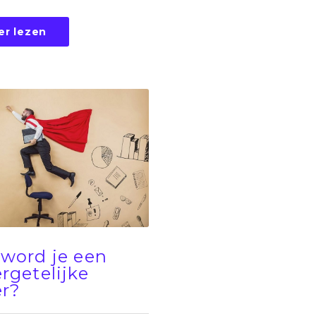
er lezen
word je een
rgetelijke
er?