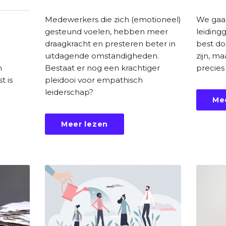
We gaan
Medewerkers die zich (emotioneel)
leidingg
gesteund voelen, hebben meer
best do
draagkracht en presteren beter in
zijn, m
uitdagende omstandigheden.
precies
m
Bestaat er nog een krachtiger
t is
pleidooi voor empathisch
leiderschap?
Me
Meer lezen