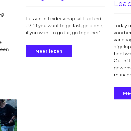
Lead
og
Lessen in Leiderschap uit Lapland
Today m
#3:”If you want to go fast, go alone,
voorber
if you want to go far, go together”
vandaa
e
afgelo
 een
Meer lezen
heel wa
Out of 
gewenst
manage
Me