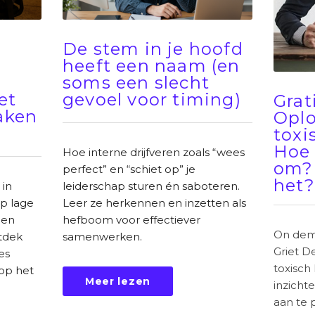
De stem in je hoofd
heeft een naam (en
soms een slecht
et
gevoel voor timing)
Grat
maken
Oplo
toxi
Hoe 
Hoe interne drijfveren zoals “wees
om? 
perfect” en “schiet op” je
het?
 in
leiderschap sturen én saboteren.
p lage
Leer ze herkennen en inzetten als
 en
hefboom voor effectiever
On dema
tdek
samenwerken.
Griet D
es
toxisch 
 op het
Meer lezen
inzicht
aan te 