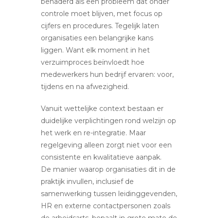
benaderd als een probleem dat onder
controle moet blijven, met focus op
cijfers en procedures. Tegelijk laten
organisaties een belangrijke kans
liggen. Want elk moment in het
verzuimproces beïnvloedt hoe
medewerkers hun bedrijf ervaren: voor,
tijdens en na afwezigheid.
Vanuit wettelijke context bestaan er
duidelijke verplichtingen rond welzijn op
het werk en re-integratie. Maar
regelgeving alleen zorgt niet voor een
consistente en kwalitatieve aanpak.
De manier waarop organisaties dit in de
praktijk invullen, inclusief de
samenwerking tussen leidinggevenden,
HR en externe contactpersonen zoals
de arbeidsarts, bepaalt in grote mate de