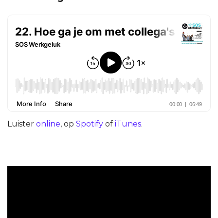
Luister
online
, op
Spotify
of
iTunes
.