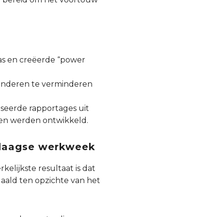
was en creëerde “power
penderen te verminderen
seerde rapportages uit
en werden ontwikkeld.
4-daagse werkweek
lijkste resultaat is dat
aald ten opzichte van het