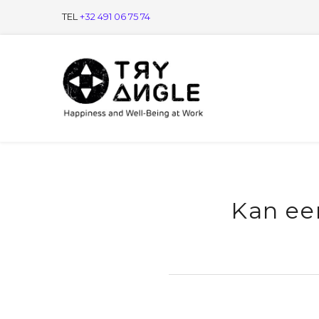
TEL
+32 491 06 75 74
Kan ee