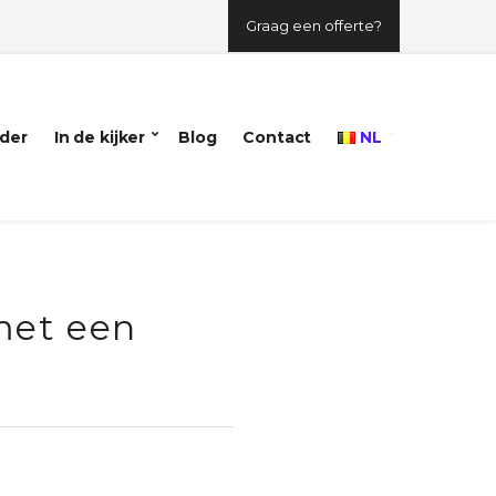
Graag een offerte?
der
In de kijker
Blog
Contact
NL
met een