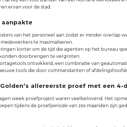
ren ervan voor de stad.
t aanpakte
oosters van het personeel aan zodat er minder overlap 
de medewerkers te maximaliseren.
ingen korter om de tijd die agenten op het bureau s
en konden doorbrengen te vergroten.
rtagetools ontwikkeld, een combinatie van geautomati
ieuwe tools die door commandanten of afdelingshoofd
 Golden’s allereerste proef met een 
agen week proefproject waren veelbelovend. Het opmerke
oepen tijdens de proefperiode van zes maanden zijn ged