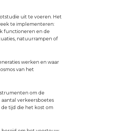
tstudie uit te voeren. Het
eek te implementeren:
k functioneren en de
aties, natuurrampen of
generaties werken en waar
kosmos van het
instrumenten om de
 aantal verkeersboetes
e tijd die het kost om
n bereid om het voortouw