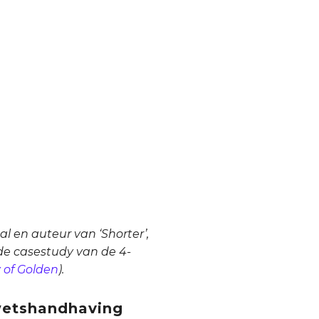
l en auteur van ‘Shorter’,
ende casestudy van de 4-
y of Golden
).
wetshandhaving