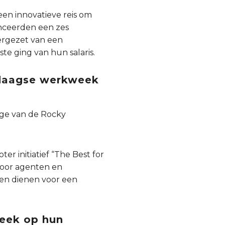
een innovatieve reis om
anceerden een zes
rgezet van een
e ging van hun salaris.
-daagse werkweek
nge van de Rocky
 initiatief “The Best for
voor agenten en
en dienen voor een
eek op hun