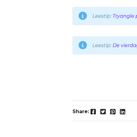
Leestip:
Tryangle 
Leestip:
De vierda
Facebook
Twitter
Pintere
Link
Share: