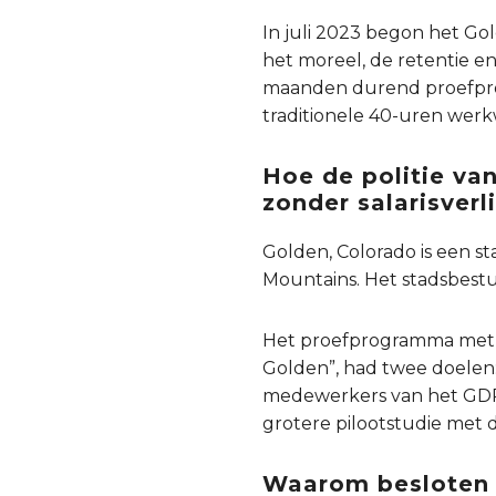
In juli 2023 begon het Go
het moreel, de retentie e
maanden durend proefpro
traditionele 40-uren werk
Hoe de politie va
zonder salarisverl
Golden, Colorado is een 
Mountains. Het stadsbest
Het proefprogramma met ee
Golden”, had twee doelen:
medewerkers van het GDP,
grotere pilootstudie met 
Waarom besloten 