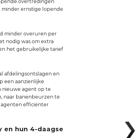
 lopende overtredingen
er minder ernstige lopende
eld minder overuren per
et nodig was om extra
 het gebruikelijke tarief
al afdelingsontslagen en
p een aanzienlijke
n nieuwe agent op te
en, naar banenbeurzen te
 agenten efficiënter
y en hun 4-daagse