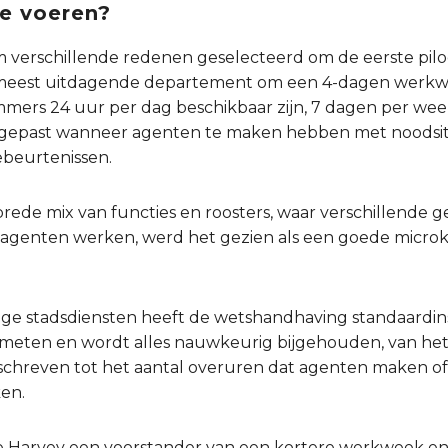
te voeren?
m verschillende redenen geselecteerd om de eerste piloo
meest uitdagende departement om een 4-dagen werkw
mers 24 uur per dag beschikbaar zijn, 7 dagen per wee
epast wanneer agenten te maken hebben met noodsitu
beurtenissen.
brede mix van functies en roosters, waar verschillende 
e agenten werken, werd het gezien als een goede micro
mige stadsdiensten heeft de wetshandhaving standaard
 meten en wordt alles nauwkeurig bijgehouden, van het
chreven tot het aantal overuren dat agenten maken of d
en.
 Joe Harvey een voorstander van een kortere werkweek e