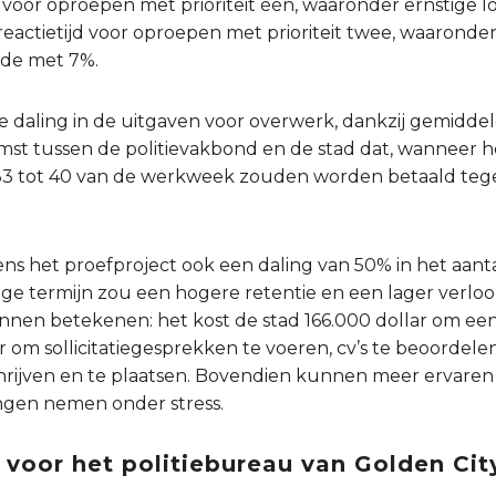
 voor oproepen met prioriteit één, waaronder ernstige
 reactietijd voor oproepen met prioriteit twee, waarond
lde met 7%.
ke daling in de uitgaven voor overwerk, dankzij gemidd
t tussen de politievakbond en de stad dat, wanneer h
33 tot 40 van de werkweek zouden worden betaald tegen
ns het proefproject ook een daling van 50% in het aant
ge termijn zou een hogere retentie en een lager verloo
nnen betekenen: het kost de stad 166.000 dollar om ee
 om sollicitatiegesprekken te voeren, cv’s te beoordel
chrijven en te plaatsen. Bovendien kunnen meer ervaren
ngen nemen onder stress.
voor het politiebureau van Golden Cit