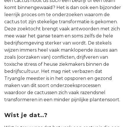
een cactus nooit
as such
een bedrijf of een team
komt binnengewaaid? Het is dan ook een bijzonder
leerrijk proces om te onderzoeken waarom de
cactus tot zijn stekelige transformatie is gekomen.
Deze zoektocht brengt vaak antwoorden met zich
mee waar het ganse team en soms zelfs de hele
bedrijfsomgeving sterker van wordt. De stekels
wijzen immers heel vaak manklopende
issues
aan
zoals (oorzaken van) conflicten, drijfveren van
toxische stress of heuse ziekmakers binnen de
bedrijfscultuur. Het mag niet verbazen dat
Tryangle meester is in het opsporen en gezond
maken van dit soort onderzoeksprocessen
waardoor de cactussen zich vaak razendsnel
transformeren in een minder pijnlijke plantensoort.
Wist je dat..?