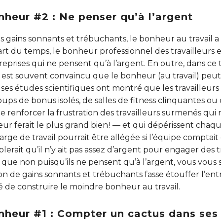
nheur #2 : Ne penser qu’à l’argent
r les gains sonnants et trébuchants, le bonheur au travail
rt du temps, le bonheur professionnel des travailleurs e
treprises qui ne pensent qu’à l’argent. En outre, dans c
’on est souvent convaincu que le bonheur (au travail) peut 
ses études scientifiques ont montré que les travailleurs
ps de bonus isolés, de salles de fitness clinquantes ou
ue renforcer la frustration des travailleurs surmenés qui
leur ferait le plus grand bien ! — et qui dépérissent chaq
harge de travail pourrait être allégée si l’équipe compta
blerait qu’il n’y ait pas assez d’argent pour engager des t
que non puisqu’ils ne pensent qu’à l’argent, vous vous so
on de gains sonnants et trébuchants fasse étouffer l’ent
é de construire le moindre bonheur au travail.
nheur #1 : Compter un cactus dans ses