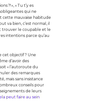
s ?! », « Tu t’y es
ésobligeantes qui ne
Et cette mauvaise habitude
t va bien, c’est normal, il
ut trouver le coupable et le
res intentions parce qu’au
e cet objectif ? Une
ême d’avoir des
oit « l’autoroute du
ormuler des remarques
, mais sans insistance
 nombreux conseils pour
enseignements de leurs
a peut faire au sein