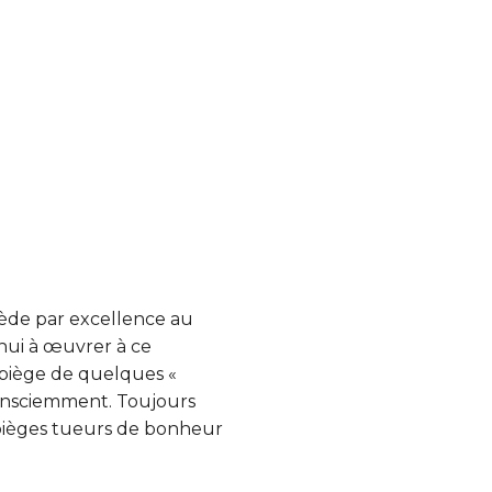
ède par excellence au
’hui à œuvrer à ce
 piège de quelques «
nconsciemment. Toujours
 pièges tueurs de bonheur