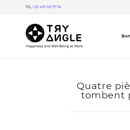
TEL
+32 491 06 75 74
Bon
Quatre piè
tombent p