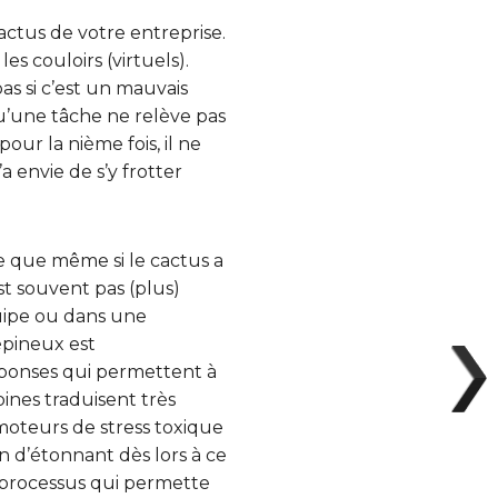
actus de votre entreprise.
es couloirs (virtuels).
s si c’est un mauvais
qu’une tâche ne relève pas
pour la nième fois, il ne
a envie de s’y frotter
e que même si le cactus a
st souvent pas (plus)
quipe ou dans une
épineux est
éponses qui permettent à
pines traduisent très
 moteurs de stress toxique
n d’étonnant dès lors à ce
e processus qui permette