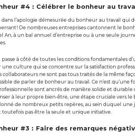
heur #4 : Célébrer le bonheur au travai
llé dans l’apologie démesurée du bonheur au travail qui d
t aberrant ! De nombreuses entreprises cantonnent le bon
l An, à un bal annuel d’entreprise ou à une seule journé
es.
passe à côté de toutes les conditions fondamentales d’u
r une culture qui se concentre sur la satisfaction profess
s collaborateurs ne sont pas tous traités de la même fa
ssible de parler de bonheur au travail. Ce n’est qu’une 
rofessionnelle sont ancrés de manière solide et durable q
r à leur propre bien-être, une étape cruciale vers le b
alonné de nombreux petits repères, au sein duquel une 
 toutefois pas être la seule et unique initiative.
nheur #3 : Faire des remarques négati