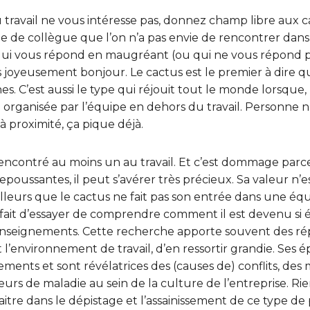
u travail ne vous intéresse pas, donnez champ libre aux c
pe de collègue que l’on n’a pas envie de rencontrer dans l
 qui vous répond en maugréant (ou qui ne vous répond pa
es joyeusement bonjour. Le cactus est le premier à dire 
ches. C’est aussi le type qui réjouit tout le monde lorsque, 
é organisée par l’équipe en dehors du travail. Personne n’
 à proximité, ça pique déjà.
encontré au moins un au travail. Et c’est dommage parc
poussantes, il peut s’avérer très précieux. Sa valeur n’e
illeurs que le cactus ne fait pas son entrée dans une é
 fait d’essayer de comprendre comment il est devenu si 
’enseignements. Cette recherche apporte souvent des r
t l’environnement de travail, d’en ressortir grandie. Ses é
ents et sont révélatrices des (causes de) conflits, des
rs de maladie au sein de la culture de l’entreprise. Rie
itre dans le dépistage et l’assainissement de ce type d