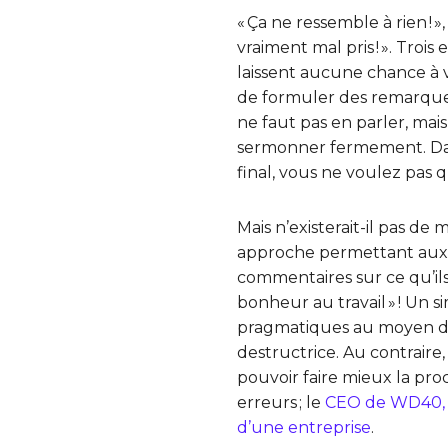
« Ça ne ressemble à rien ! »
vraiment mal pris ! ». Tro
laissent aucune chance à 
de formuler des remarques 
ne faut pas en parler, mais
sermonner fermement. Dans 
final, vous ne voulez pas 
Mais n’existerait-il pas de
approche permettant aux g
commentaires sur ce qu’ils
bonheur au travail » ! Un 
pragmatiques au moyen des
destructrice. Au contraire
pouvoir faire mieux la pro
erreurs ; le
CEO de WD40, G
d’une entreprise
.