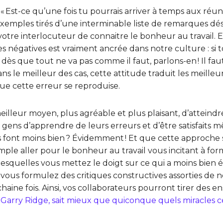
, « Est-ce qu’une fois tu pourrais arriver à temps aux réunion
is exemples tirés d’une interminable liste de remarques d
votre interlocuteur de connaitre le bonheur au travail. 
négatives est vraiment ancrée dans notre culture : si tou
 dès que tout ne va pas comme il faut, parlons-en ! Il fa
le meilleur des cas, cette attitude traduit les meilleu
que cette erreur se reproduise.
 meilleur moyen, plus agréable et plus plaisant, d’atteindr
ens d’apprendre de leurs erreurs et d’être satisfaits m
 font moins bien ? Évidemment ! Et que cette approche s
simple aller pour le bonheur au travail vous incitant à f
quelles vous mettez le doigt sur ce qui a moins bien été
, vous formulez des critiques constructives assorties de
chaine fois. Ainsi, vos collaborateurs pourront tirer des 
arry Ridge, sait mieux que quiconque quels miracles cel