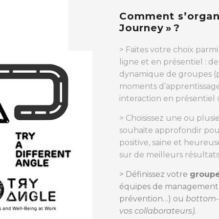
Comment s’organi
Journey » ?
> Faites votre choix parm
ligne et en présentiel : d
dynamique de groupes (pl
moments d’apprentissage 
interaction en présentiel
> Choisissez une ou plusi
souhaite approfondir pou
positive, saine et heureu
sur de meilleurs résultats
> Définissez votre
groupe
équipes de management, le
prévention…) ou
bottom-
vos collaborateurs).