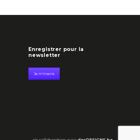
Enregistrer pour la
newsletter
Je m'inscris
en collaboration avec
dexDESIGNS.be