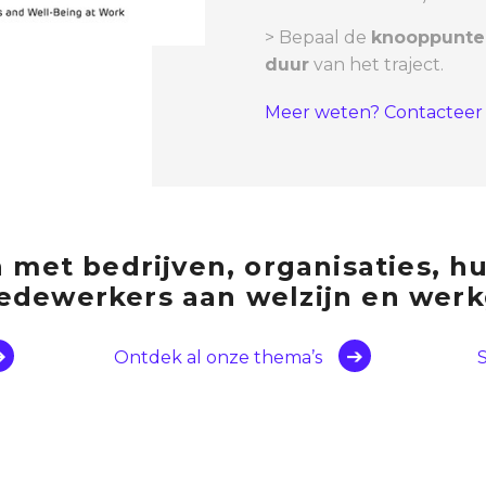
> Bepaal de
knooppunte
duur
van het traject.
Meer weten? Contacteer 
 met bedrijven, organisaties, h
dewerkers aan welzijn en werkg
Ontdek al onze thema’s