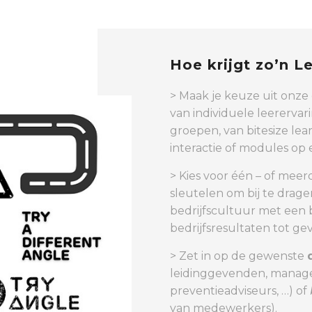
Hoe krijgt zo’n L
> Maak je keuze uit onze 
van individuele leererva
groepen, van bitesize lear
interactie of modules op
> Kies voor één – of meer
sleutelen om bij te drag
bedrijfscultuur met een
bedrijfsresultaten tot gev
> Zet in op de gewenste
leidinggevenden, manage
preventieadviseurs, …) of
van medewerkers).