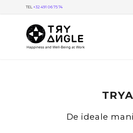
TEL
+32 491 06 75 74
TRYA
De ideale man