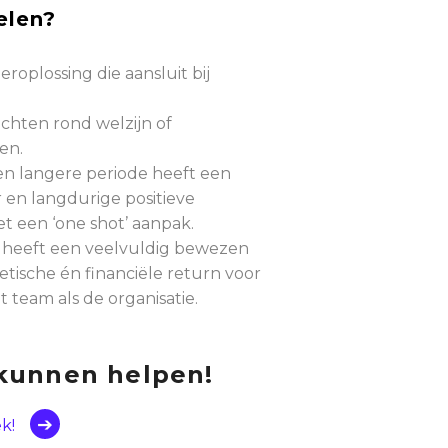
elen?
eroplossing die aansluit bij
chten rond welzijn of
en.
en langere periode heeft een
 en langdurige positieve
et een ‘one shot’ aanpak.
heeft een veelvuldig bewezen
tische én financiële return voor
team als de organisatie.
kunnen helpen!
k!