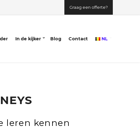
Graag een offerte?
der
In de kijker
Blog
Contact
NL
RNEYS
e leren kennen