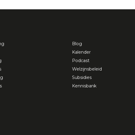
ng
Blog
Kalender
g
Podcast
s
Welzijnsbeleid
ng
Subsidies
s
Kennisbank