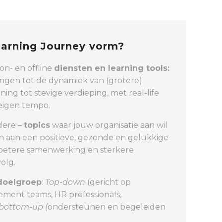
earning Journey vorm?
on- en offline
diensten en learning tools:
ringen tot de dynamiek van (grotere)
ning tot stevige verdieping, met real-life
 eigen tempo.
dere –
topics
waar jouw organisatie aan wil
en aan een positieve, gezonde en gelukkige
 betere samenwerking en sterkere
olg.
doelgroep
:
Top-down
(gericht op
ment teams, HR professionals,
bottom-up (
ondersteunen en begeleiden