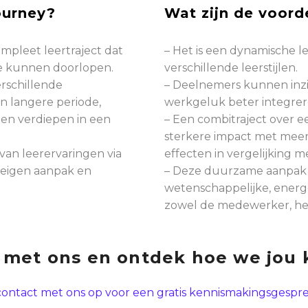
ourney?
Wat zijn de voord
mpleet leertraject dat
– Het is een dynamische le
e kunnen doorlopen.
verschillende leerstijlen.
erschillende
– Deelnemers kunnen inzi
 langere periode,
werkgeluk beter integrer
en verdiepen in een
– Een combitraject over e
sterkere impact met meer
van leerervaringen via
effecten in vergelijking m
 eigen aanpak en
– Deze duurzame aanpak 
wetenschappelijke, energe
zowel de medewerker, het 
 met ons en ontdek hoe we jou 
ontact met ons op voor een gratis kennismakingsgespre