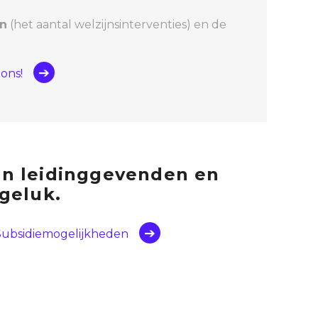
n
(het aantal welzijnsinterventies) en de
ons!
un leidinggevenden en
eluk. ​
Subsidiemogelijkheden