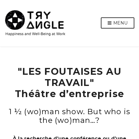
MENU
"LES FOUTAISES AU
TRAVAIL"
Théâtre d’entreprise
1 ½ (wo)man show. But who is
the (wo)man…?
À la recherche d’une conférence ou d’une