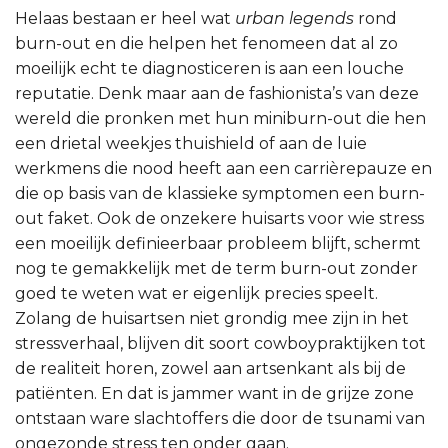
Helaas bestaan er heel wat
urban legends
rond
burn-out en die helpen het fenomeen dat al zo
moeilijk echt te diagnosticeren is aan een louche
reputatie. Denk maar aan de fashionista’s van deze
wereld die pronken met hun miniburn-out die hen
een drietal weekjes thuishield of aan de luie
werkmens die nood heeft aan een carrièrepauze en
die op basis van de klassieke symptomen een burn-
out faket. Ook de onzekere huisarts voor wie stress
een moeilijk definieerbaar probleem blijft, schermt
nog te gemakkelijk met de term burn-out zonder
goed te weten wat er eigenlijk precies speelt.
Zolang de huisartsen niet grondig mee zijn in het
stressverhaal, blijven dit soort cowboypraktijken tot
de realiteit horen, zowel aan artsenkant als bij de
patiënten. En dat is jammer want in de grijze zone
ontstaan ware slachtoffers die door de tsunami van
ongezonde stress ten onder gaan.