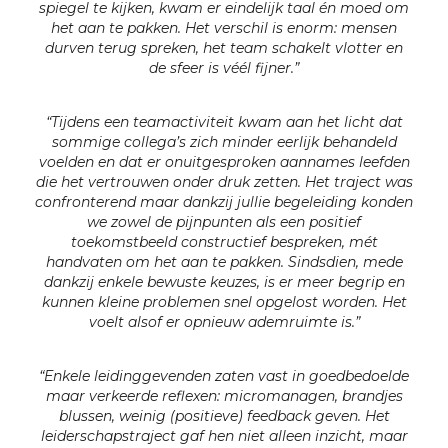
spiegel te kijken, kwam er eindelijk taal én moed om
het aan te pakken. Het verschil is enorm: mensen
durven terug spreken, het team schakelt vlotter en
de sfeer is véél fijner.”
“Tijdens een teamactiviteit kwam aan het licht dat
sommige collega’s zich minder eerlijk behandeld
voelden en dat er onuitgesproken aannames leefden
die het vertrouwen onder druk zetten. Het traject was
confronterend maar dankzij jullie begeleiding konden
we zowel de pijnpunten als een positief
toekomstbeeld constructief bespreken, mét
handvaten om het aan te pakken. Sindsdien, mede
dankzij enkele bewuste keuzes, is er meer begrip en
kunnen kleine problemen snel opgelost worden. Het
voelt alsof er opnieuw ademruimte is.”
“Enkele leidinggevenden zaten vast in goedbedoelde
maar verkeerde reflexen: micromanagen, brandjes
blussen, weinig (positieve) feedback geven. Het
leiderschapstraject gaf hen niet alleen inzicht, maar