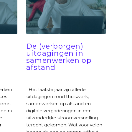
De (verborgen)
uitdagingen in
samenwerken op
afstand
erken
Het laatste jaar zijn allerlei
ces
uitdagingen rond thuiswerk,
en is.
samenwerken op afstand en
nde nu
digitale vergaderingen in een
et
uitzonderlijke stroomversnelling
r
terecht gekomen. Wat voor velen
begon als een gekregen vrijheid,