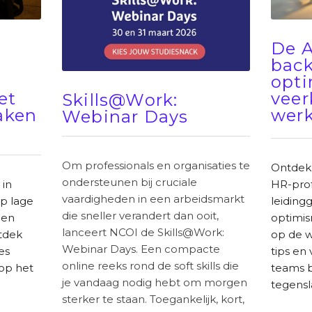
De 
back
opt
et
veer
Skills@Work:
maken
werk
Webinar Days
Om professionals en organisaties te
Ontdek
ondersteunen bij cruciale
 in
HR-prof
vaardigheden in een arbeidsmarkt
p lage
leidin
die sneller verandert dan ooit,
 en
optimis
lanceert NCOI de Skills@Work:
tdek
op de w
Webinar Days. Een compacte
es
tips en
online reeks rond de soft skills die
 op het
teams 
je vandaag nodig hebt om morgen
tegensl
sterker te staan. Toegankelijk, kort,