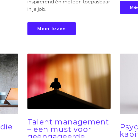
inspirerend én meteen toepasbaar
Me
in je job.
Meer lezen
Talent management
die
Psyc
– een must voor
kapi
geëngageerde