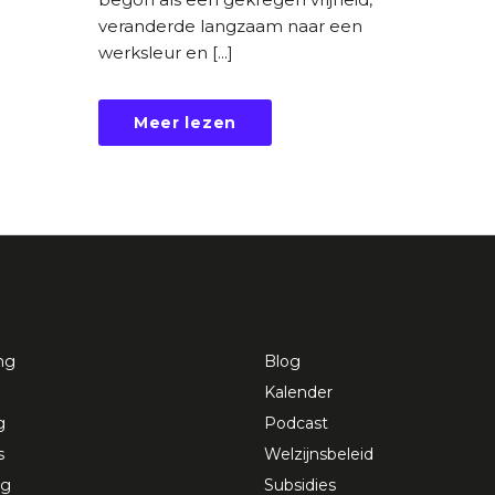
veranderde langzaam naar een
werksleur en [...]
Meer lezen
ng
Blog
Kalender
g
Podcast
s
Welzijnsbeleid
ng
Subsidies