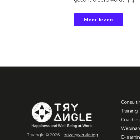
Meer lezen
Consulti
Training
Coachin
Webinar
Tryangle © 2026 –
privacyverklaring
E-learni