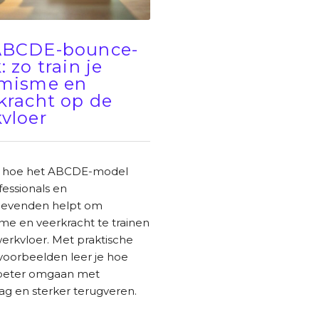
ABCDE-bounce-
: zo train je
imisme en
kracht op de
vloer
 hoe het ABCDE-model
essionals en
ggevenden helpt om
me en veerkracht te trainen
erkvloer. Met praktische
 voorbeelden leer je hoe
beter omgaan met
ag en sterker terugveren.