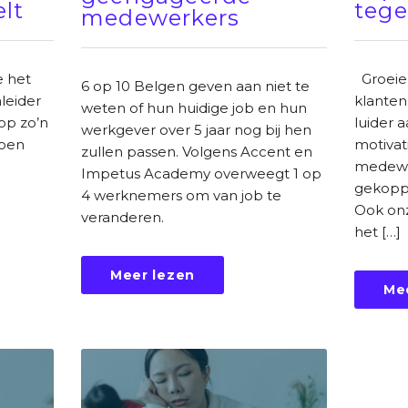
lt
tege
medewerkers
e het
Groeie
6 op 10 Belgen geven aan niet te
leider
klanten
weten of hun huidige job en hun
op zo’n
luider 
werkgever over 5 jaar nog bij hen
ioen
motivat
zullen passen. Volgens Accent en
medewer
Impetus Academy overweegt 1 op
gekoppe
4 werknemers om van job te
Ook onz
veranderen.
het […]
Meer lezen
Me