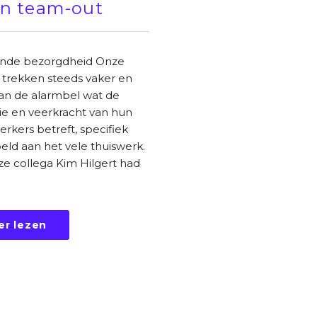
n team-out
nde bezorgdheid Onze
 trekken steeds vaker en
aan de alarmbel wat de
ie en veerkracht van hun
kers betreft, specifiek
ld aan het vele thuiswerk.
e collega Kim Hilgert had
er lezen