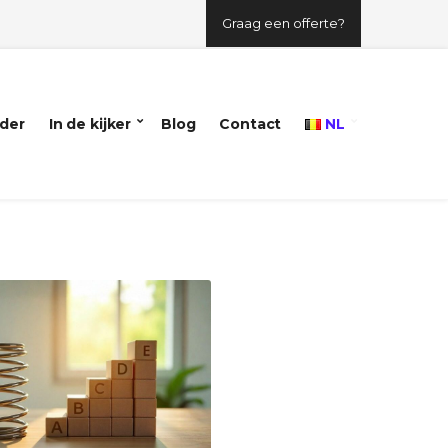
Graag een offerte?
der
In de kijker
Blog
Contact
NL