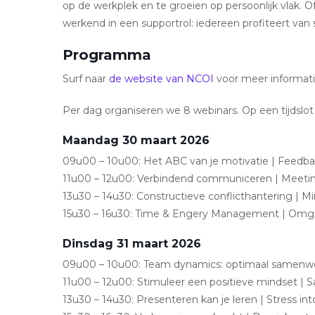
op de werkplek en te groeien op persoonlijk vlak. O
werkend in een supportrol: iedereen profiteert van
Programma
Surf naar
de website van NCOI
voor meer informati
Per dag organiseren we 8 webinars. Op een tijdslot
Maandag 30 maart 2026
09u00 – 10u00: Het ABC van je motivatie | Feedba
11u00 – 12u00: Verbindend communiceren | Meeti
13u30 – 14u30: Constructieve conflicthantering | M
15u30 – 16u30: Time & Engery Management | Omg
Dinsdag 31 maart 2026
09u00 – 10u00: Team dynamics: optimaal samenw
11u00 – 12u00: Stimuleer een positieve mindset |
13u30 – 14u30: Presenteren kan je leren | Stress 