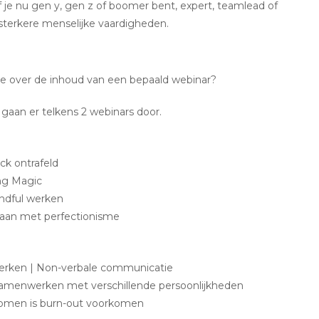
f je nu gen y, gen z of boomer bent, expert, teamlead of
 sterkere menselijke vaardigheden.
e over de inhoud van een bepaald webinar?
 gaan er telkens 2 webinars door.
ck ontrafeld
ng Magic
indful werken
aan met perfectionisme
erken | Non-verbale communicatie
 Samenwerken met verschillende persoonlijkheden
intomen is burn-out voorkomen