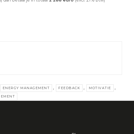
) dan betaal je in totaal
2 288 euro
(excl. 21% btw)
,
,
,
ENERGY MANAGEMENT
FEEDBACK
MOTIVATIE
GEMENT