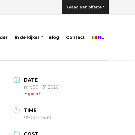
Graag een offerte?
der
In de kijker
Blog
Contact
NL
DATE
mrt 30 - 31 2026
Expired!
TIME
09:00 - 16:30
COST