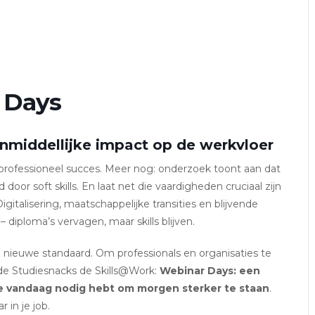
 Days
nmiddellijke impact op de werkvloer
én professioneel succes. Meer nog: onderzoek toont aan dat
door soft skills. En laat net die vaardigheden cruciaal zijn
igitalisering, maatschappelijke transities en blijvende
 diploma’s vervagen, maar skills blijven.
 nieuwe standaard. Om professionals en organisaties te
de Studiesnacks de Skills@Work:
Webinar Days: een
 je vandaag nodig hebt om morgen sterker te staan
.
 in je job.