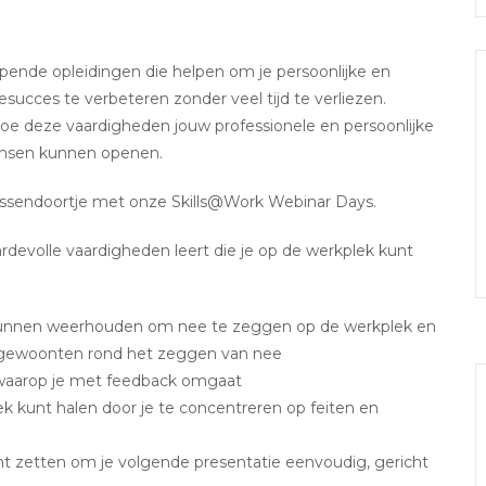
opende opleidingen die helpen om je persoonlijke en
esucces te verbeteren zonder veel tijd te verliezen.
oe deze vaardigheden jouw professionele en persoonlijke
ansen kunnen openen.
tussendoortje met onze Skills@Work Webinar Days.
ardevolle vaardigheden leert die je op de werkplek kunt
 kunnen weerhouden om nee te zeggen op de werkplek en
ke gewoonten rond het zeggen van nee
 waarop je met feedback omgaat
rek kunt halen door je te concentreren op feiten en
unt zetten om je volgende presentatie eenvoudig, gericht