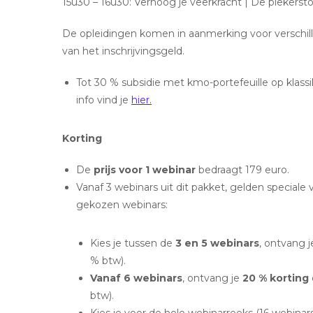
15u30 – 16u30: Verhoog je veerkracht | De piekerst
De opleidingen komen in aanmerking voor verschille
van het inschrijvingsgeld.
Tot 30 % subsidie met kmo-portefeuille op klassi
info vind je
hier.
Korting
De
prijs voor 1 webinar
bedraagt 179 euro.
Vanaf 3 webinars uit dit pakket, gelden speciale v
gekozen webinars:
Kies je tussen de
3 en 5 webinars
, ontvang 
% btw).
Vanaf 6 webinars
, ontvang je
20 % korting
btw).