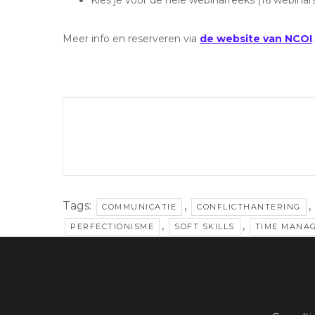
Kies je voor de hele webinarreeks (16 webinars
Meer info en reserveren via
de website van NCOI
.
Tags:
,
,
COMMUNICATIE
CONFLICTHANTERING
,
,
PERFECTIONISME
SOFT SKILLS
TIME MANA