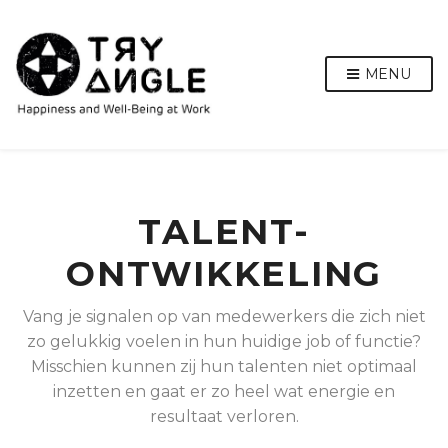
MENU
TALENT-
ONTWIKKELING
Vang je signalen op van medewerkers die zich niet
zo gelukkig voelen in hun huidige job of functie?
Misschien kunnen zij hun talenten niet optimaal
inzetten en gaat er zo heel wat energie en
resultaat verloren.