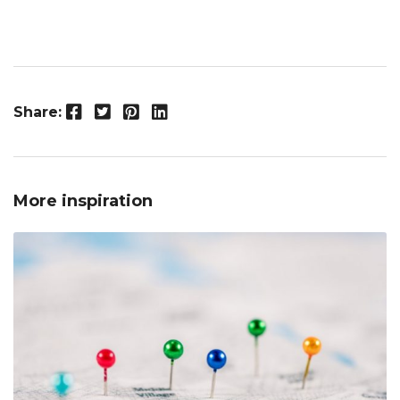
Facebook
Twitter
Pinterest
LinkedIn
Share:
More inspiration