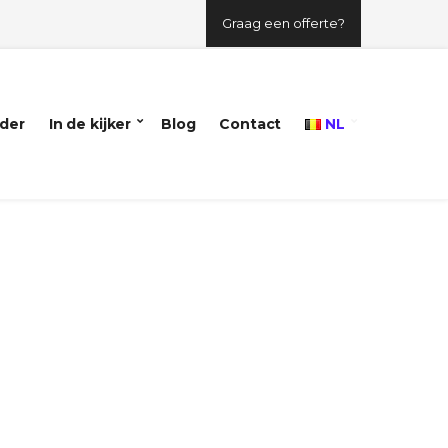
Graag een offerte?
der
In de kijker
Blog
Contact
NL