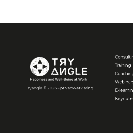
Consulti
Training
Coachin
Webinar
Tryangle © 2026 –
privacyverklaring
E-learni
Keynote