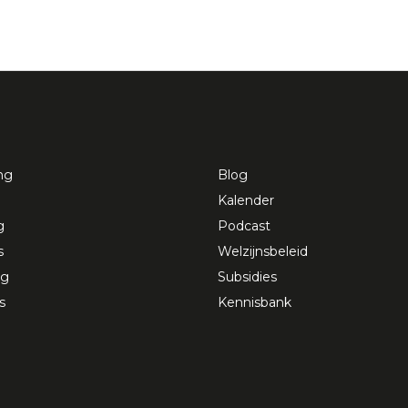
ng
Blog
Kalender
g
Podcast
s
Welzijnsbeleid
ng
Subsidies
s
Kennisbank