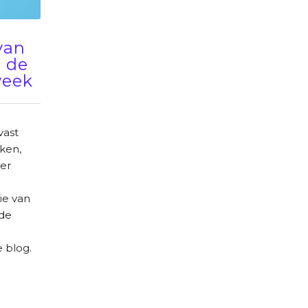
van
 de
week
vast
ken,
 er
ie van
 de
 blog.