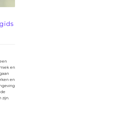
 gids
e
 een
amiek en
 gaan
rken en
mgeving
 de
 zijn.