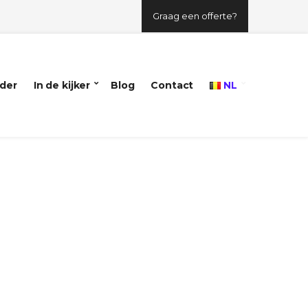
Graag een offerte?
der
In de kijker
Blog
Contact
NL