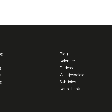
ng
Blog
Kalender
g
Podcast
s
Welzijnsbeleid
ng
Subsidies
s
Kennisbank