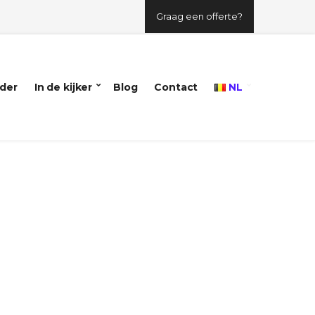
Graag een offerte?
der
In de kijker
Blog
Contact
NL