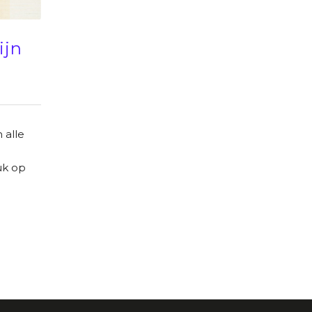
ijn
 alle
uk op