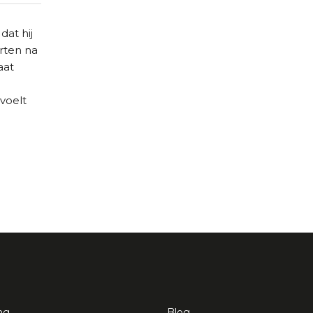
at hij
arten na
aat
voelt
ng
Blog