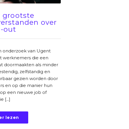
 grootste
erstanden over
-out
n onderzoek van Ugent
dat werknemers die een
t doormaakten als minder
estendig, zelfstandig en
rbaar gezien worden door
ers en op die manier hun
op een nieuwe job of
 [...]
er lezen