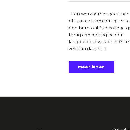
Een werknemer geeft aan d
of zij klaar is om terug te st
een burn-out? Je collega g
terug aan de slag na een
langdurige afwezigheid? Je 
zelf aan dat je […]
Meer lezen
Consulti