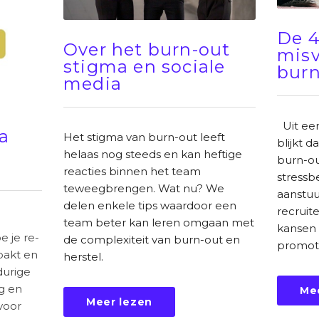
De 4
Over het burn-out
misv
stigma en sociale
burn
media
Uit ee
na
Het stigma van burn-out leeft
blijkt 
helaas nog steeds en kan heftige
burn-ou
reacties binnen het team
stressb
teweegbrengen. Wat nu? We
aanstuu
delen enkele tips waardoor een
recruit
team beter kan leren omgaan met
kansen 
e je re-
de complexiteit van burn-out en
promotie
pakt en
herstel.
durige
g en
Me
Meer lezen
voor