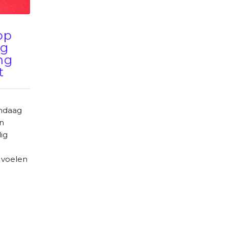
op
ug
ng
t
andaag
n
ig
 voelen