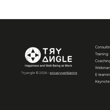
Consulti
Training
Coachin
Webinar
Tryangle © 2026 –
privacyverklaring
E-learni
Keynote