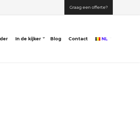
Graag een offerte?
der
In de kijker
Blog
Contact
NL