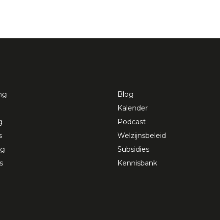
ng
Blog
Kalender
g
Podcast
s
Welzijnsbeleid
ng
Subsidies
s
Kennisbank