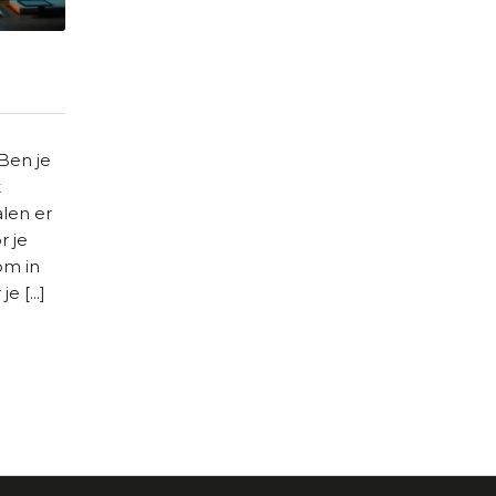
Ben je
t
len er
 je
om in
 [...]