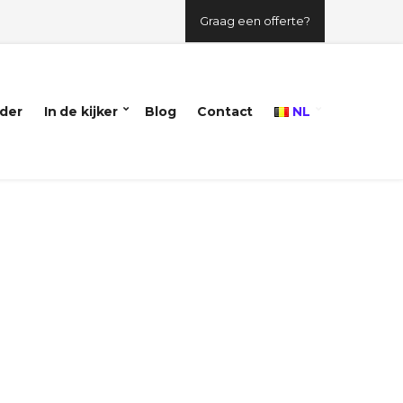
Graag een offerte?
der
In de kijker
Blog
Contact
NL