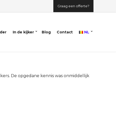
Graag een offerte?
der
In de kijker
Blog
Contact
NL
kers. De opgedane kennis was onmiddellijk