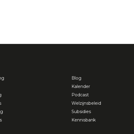
ng
Blog
Kalender
g
Podcast
s
Welzijnsbeleid
ng
Subsidies
s
Kennisbank