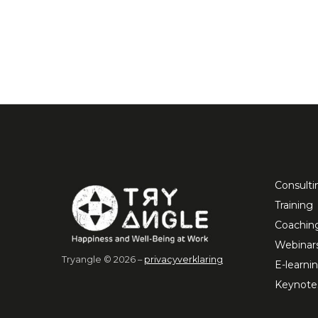
Consulti
Training
Coachin
Webinar
Tryangle © 2026 –
privacyverklaring
E-learni
Keynote