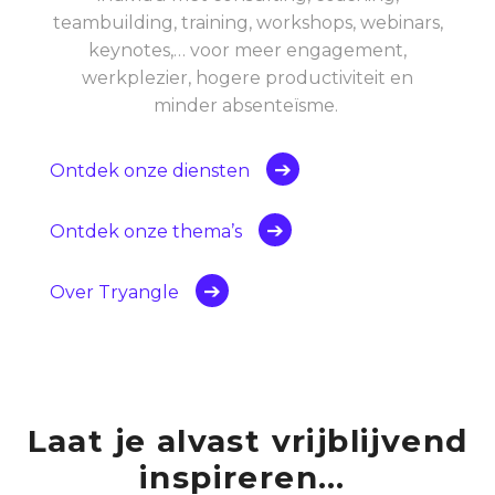
teambuilding, training, workshops, webinars,
keynotes,… voor meer engagement,
werkplezier, hogere productiviteit en
minder absenteïsme.
Ontdek onze diensten
Ontdek onze thema’s
Over Tryangle
Laat je alvast vrijblijvend
inspireren…