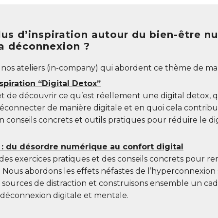
us d’inspiration autour du bien-être n
la déconnexion ?
r nos ateliers (in-company) qui abordent ce thème de man
spiration “Digital Detox”
t de découvrir ce qu’est réellement une digital detox, q
connecter de manière digitale et en quoi cela contribu
 conseils concrets et outils pratiques pour réduire le dig
s : du désordre numérique au confort digital
c des exercices pratiques et des conseils concrets pour re
Nous abordons les effets néfastes de l’hyperconnexion su
es sources de distraction et construisons ensemble un ca
a déconnexion digitale et mentale.