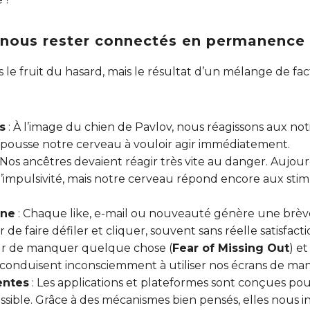
-nous rester connectés en permanence
 le fruit du hasard, mais le résultat d’un mélange de fa
s
: À l’image du chien de Pavlov, nous réagissons aux notif
 pousse notre cerveau à vouloir agir immédiatement.
 Nos ancêtres devaient réagir très vite au danger. Aujourd
l’impulsivité, mais notre cerveau répond encore aux stim
ine
: Chaque like, e-mail ou nouveauté génère une brève 
de faire défiler et cliquer, souvent sans réelle satisfacti
ur de manquer quelque chose (
Fear of Missing Out
) et
 conduisent inconsciemment à utiliser nos écrans de man
entes
: Les applications et plateformes sont conçues pou
sible. Grâce à des mécanismes bien pensés, elles nous in