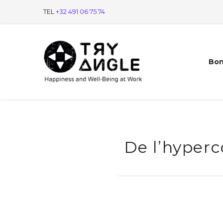
TEL
+32 491 06 75 74
Bon
De l’hyperc