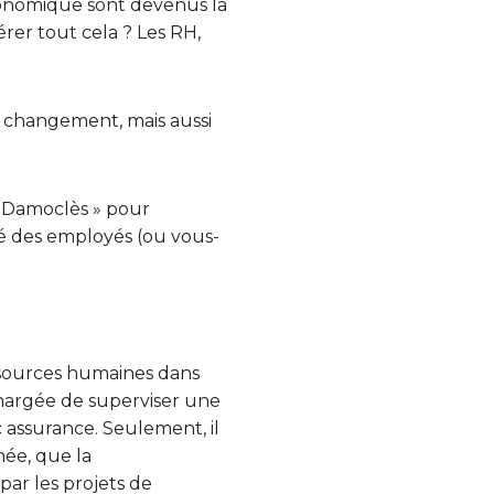
économique sont devenus la
érer tout cela ? Les RH,
u changement, mais aussi
e Damoclès » pour
ié des employés (ou vous-
essources humaines dans
 chargée de superviser une
c assurance. Seulement, il
née, que la
ar les projets de