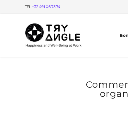
TEL
+32 491 06 75 74
Bon
Comment
organ