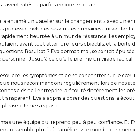
uvent ratés et parfois encore en cours.
e, a entamé un « atelier sur le changement » avec un en
es professionnels des ressources humaines qui veulent c
st rapidement heurtée à un mur de résistance. Les emplo
laient avant tout atteindre leurs objectifs, et la boîte d
questions. Résultat ? Eva dormait mal, se sentait épuisée
personnel. Jusqu’à ce qu’elle prenne un virage radical.
 résoudre les symptômes et de se concentrer sur le cœur
ue nous recommandons régulièrement lors de nos atelie
nnes clés de l’entreprise, a écouté sincèrement les pr
ransparent. Eva a appris à poser des questions, à écout
phrase « Je ne sais pas ».
 mais une équipe qui reprend peu à peu confiance. Et Ev
ent ressemble plutôt à: “améliorez le monde, commenc