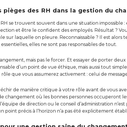
es pièges des RH dans la gestion du c
RH se trouvent souvent dans une situation impossible : ell
rection et être le confident des employés. Résultat ? Vous
ule sur laquelle on pleure. Reconnaissable ? Il est alors t
nt essentielles, elles ne sont pas responsables de tout.
changement, mais pas le forcer. Et essayer de porter de
sable d’un point de vue éthique, mais aussi tout simple
e rôle que vous assumerez activement : celui de message
fléchir de manière critique à votre rôle avant de vous ave
 de changement où les bonnes personnes occuperont les
quipe de direction ou le conseil d’administration n’est
n point précis à l’horizon n’a pas été explicitement établi
 pour une gestion saine du changemen