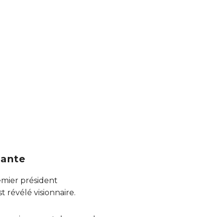
tante
emier président
t révélé visionnaire.