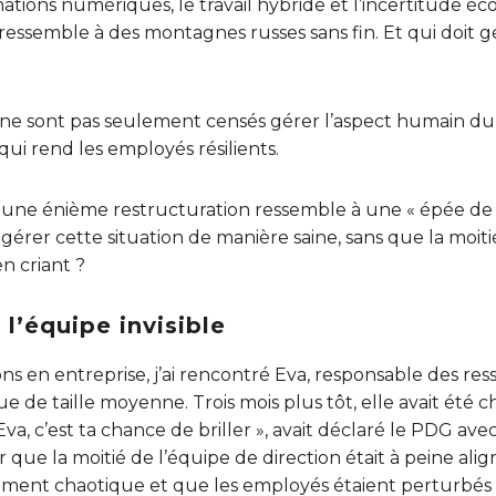
ations numériques, le travail hybride et l’incertitude 
 ressemble à des montagnes russes sans fin. Et qui doit g
 ne sont pas seulement censés gérer l’aspect humain d
ui rend les employés résilients.
re, une énième restructuration ressemble à une « épée d
rer cette situation de manière saine, sans que la moit
n criant ?
 l’équipe invisible
ns en entreprise, j’ai rencontré Eva, responsable des r
e de taille moyenne. Trois mois plus tôt, elle avait été
va, c’est ta chance de briller », avait déclaré le PDG ave
que la moitié de l’équipe de direction était à peine alig
ment chaotique et que les employés étaient perturbés p