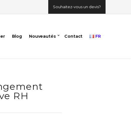
Souhaitez-vous un devis?
ier
Blog
Nouveautés
Contact
FR
angement
ive RH