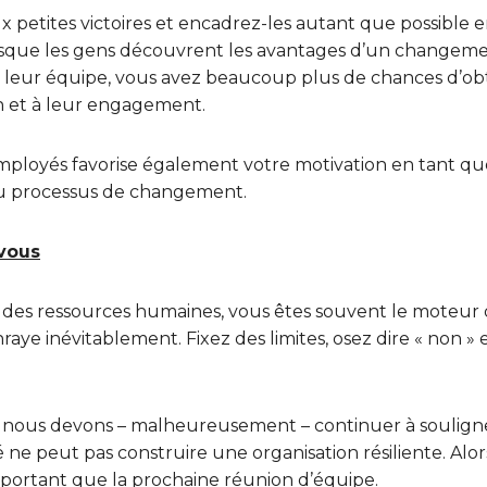
x petites victoires et encadrez-les autant que possible
rsque les gens découvrent les avantages d’un changem
eur équipe, vous avez beaucoup plus de chances d’obte
on et à leur engagement.
mployés favorise également votre motivation en tant que
 du processus de changement.
 vous
l des ressources humaines, vous êtes souvent le moteu
aye inévitablement. Fixez des limites, osez dire « non »
 nous devons – malheureusement – continuer à souligner
ne peut pas construire une organisation résiliente. Alor
mportant que la prochaine réunion d’équipe.