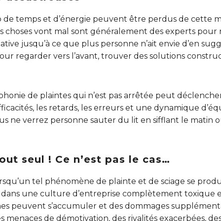
e temps et d’énergie peuvent être perdus de cette man
les choses vont mal sont généralement des experts pour
iative jusqu’à ce que plus personne n’ait envie d’en suggé
our regarder vers l’avant, trouver des solutions constru
honie de plaintes qui n’est pas arrêtée peut déclencher
nefficacités, les retards, les erreurs et une dynamique d
us ne verrez personne sauter du lit en sifflant le mati
out seul ! Ce n’est pas le cas…
orsqu’un tel phénomène de plainte et de sciage se produ
er dans une culture d’entreprise complètement toxique 
es peuvent s’accumuler et des dommages supplémentair
 menaces de démotivation, des rivalités exacerbées, d