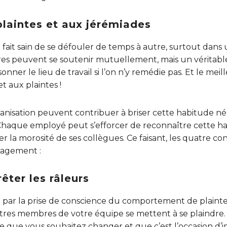
plaintes et aux jérémiades
t à fait sain de se défouler de temps à autre, surtout dans
res peuvent se soutenir mutuellement, mais un véritable
nner le lieu de travail si l’on n’y remédie pas. Et le mei
t aux plaintes !
nisation peuvent contribuer à briser cette habitude nég
haque employé peut s’efforcer de reconnaître cette habi
a morosité de ses collègues. Ce faisant, les quatre cons
lagement :
êter les râleurs
 par la prise de conscience du comportement de plainte.
es membres de votre équipe se mettent à se plaindre. Ré
e que vous souhaitez changer et que c’est l’occasion d’in