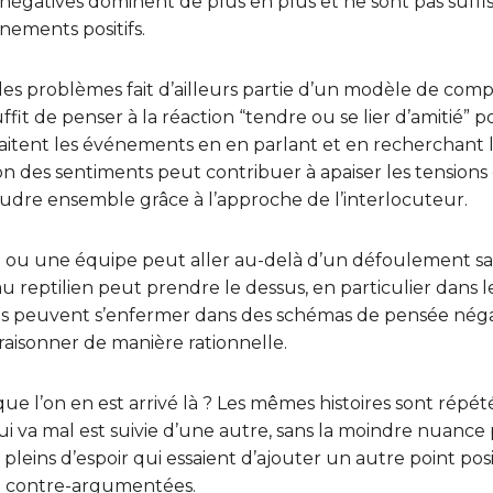
ns négatives dominent de plus en plus et ne sont pas su
nements positifs.
 des problèmes fait d’ailleurs partie d’un modèle de com
ffit de penser à la réaction “tendre ou se lier d’amitié” po
raitent les événements en en parlant et en recherchant 
n des sentiments peut contribuer à apaiser les tensions 
oudre ensemble grâce à l’approche de l’interlocuteur.
u une équipe peut aller au-delà d’un défoulement sain 
reptilien peut prendre le dessus, en particulier dans le
ns peuvent s’enfermer dans des schémas de pensée négati
 raisonner de manière rationnelle.
e l’on en est arrivé là ? Les mêmes histoires sont répé
 va mal est suivie d’une autre, sans la moindre nuance po
leins d’espoir qui essaient d’ajouter un autre point posi
 contre-argumentées.