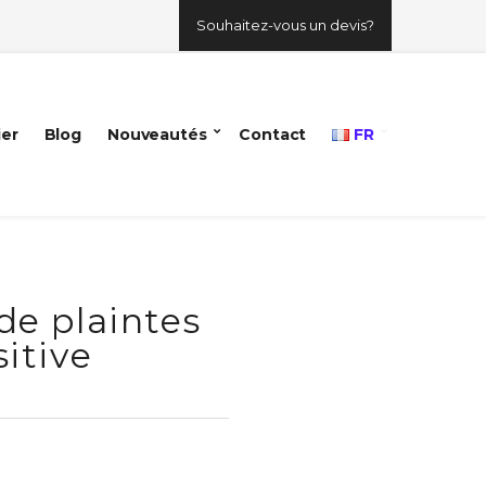
Souhaitez-vous un devis?
ier
Blog
Nouveautés
Contact
FR
 de plaintes
itive