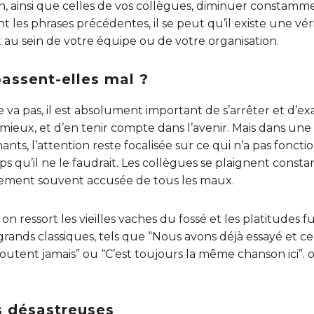
n, ainsi que celles de vos collègues, diminuer constamme
ant les phrases précédentes, il se peut qu’il existe une vé
 au sein de votre équipe ou de votre organisation.
passent-elles mal ?
a pas, il est absolument important de s’arrêter et d’ex
mieux, et d’en tenir compte dans l’avenir. Mais dans un
nts, l’attention reste focalisée sur ce qui n’a pas foncti
 qu’il ne le faudrait. Les collègues se plaignent const
galement souvent accusée de tous les maux.
n ressort les vieilles vaches du fossé et les platitudes 
grands classiques, tels que “Nous avons déjà essayé et ce
coutent jamais” ou “C’est toujours la même chanson ici”.
 désastreuses