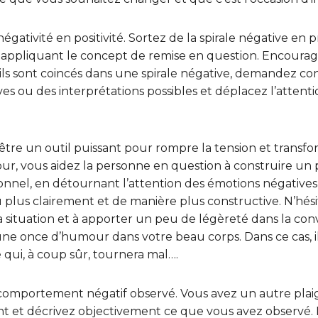
négativité en positivité. Sortez de la spirale négative en
en appliquant le concept de remise en question. Encourag
u’ils sont coincés dans une spirale négative, demandez 
tives ou des interprétations possibles et déplacez l’atte
 être un outil puissant pour rompre la tension et tran
mour, vous aidez la personne en question à construire un
tionnel, en détournant l’attention des émotions négativ
plus clairement et de manière plus constructive. N’hési
situation et à apporter un peu de légèreté dans la con
ne once d’humour dans votre beau corps. Dans ce cas, il
 qui, à coup sûr, tournera mal….
comportement négatif observé. Vous avez un autre plai
 et décrivez objectivement ce que vous avez observé. 